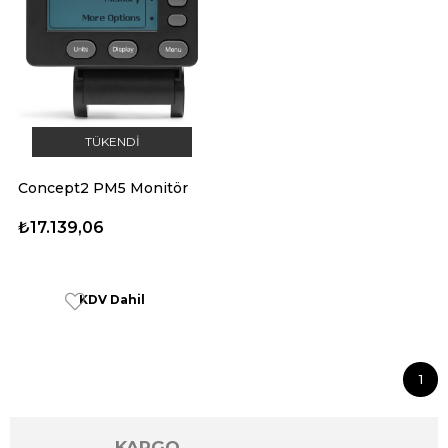
TÜKENDI
Concept2 PM5 Monitör
₺17.139,06
KDV Dahil
1
KARGO