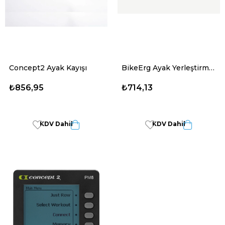
Concept2 Ayak Kayışı
BikeErg Ayak Yerleştirme Aparatı
₺856,95
₺714,13
KDV Dahil
KDV Dahil