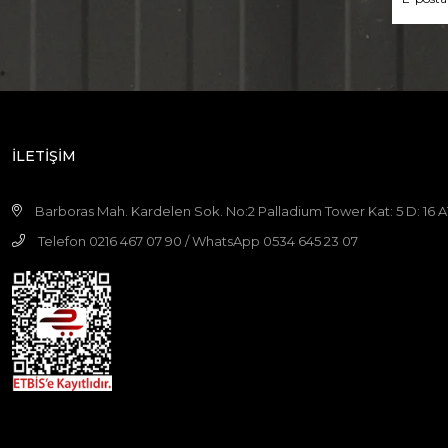
İLETİŞİM
Barboras Mah. Kardelen Sok. No:2 Palladium Tower Kat: 5 D: 16
Telefon 0216 467 07 90 / WhatsApp 0534 645 23 07