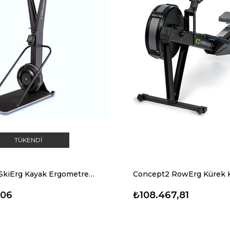
TÜKENDI
Concept2 SkiErg Kayak Ergometresi (Standlı)
,06
₺108.467,81