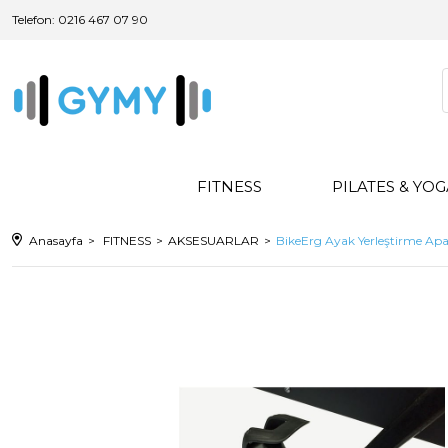
Telefon: 0216 467 07 90
FITNESS
PILATES & YO
Anasayfa
FITNESS
AKSESUARLAR
BikeErg Ayak Yerleştirme Apa