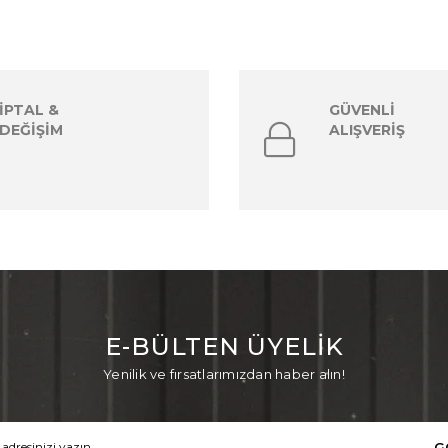
İPTAL &
GÜVENLİ
DEĞİŞİM
ALIŞVERİŞ
E-BÜLTEN ÜYELİK
Yenilik ve fırsatlarımızdan haber alın!
G