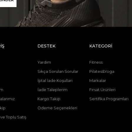
İŞ
DESTEK
KATEGORİ
Yardım
Fitness
Sıkça Sorulan Sorular
Pilates&Yoga
İptal İade Koşulları
Markalar
im
İade Taleplerim
Fırsat Ürünleri
larımız
Kargo Takip
Sertifika Programları
akip
Ödeme Seçenekleri
ve Toplu Satış