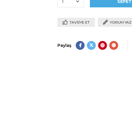
TAVSIYE ET
YORUM YAZ
Paylaş