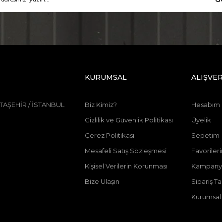
KURUMSAL
ALIŞVER
 ATAŞEHİR / İSTANBUL
Biz Kimiz?
Hesabım
Gizlilik ve Güvenlik Politikası
Üyelik
Çerez Politikası
Sepetim
Mesafeli Satış Sözleşmesi
Favoriler
Kişisel Verilerin Korunması
Kampanya
Bize Ulaşın
Sipariş T
Kurumsal 