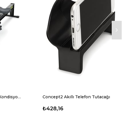
Concept2 RowErg Kürek Kondisyon Ekipmanı
Concept2 Akıllı Telefon Tutacağı
₺428,16