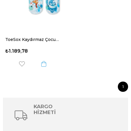
ToeSox Kaydırmaz Çocuk Çorabı (2'li)
₺1.189,78
1
KARGO
HİZMETİ