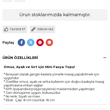
Ürün stoklarımızda kalmamıştır.
TAVSIYE ET
YORUM YAZ
Paylaş
ÜRÜN ÖZELLIKLERI
Omuz, Ayak ve Sırt için Mini Fasya Topu!
* Bireysel olarak gergin kaslara yönelik masaj yapabilmek için
uygundur.
* Özellike omuz, ayak ve sırtta kullanım için doğru baskıyla masaj
yapılmasına imkan sağlar.
* EPP (expanded polypropylene) malzemeden yapılmıştır.
* Geri dönüşüme uygun, kokusuzdur.
* İki renk: Siyah ve mavi.
* Ebat: Çap: 8 cm Uzunluk: 16 cm