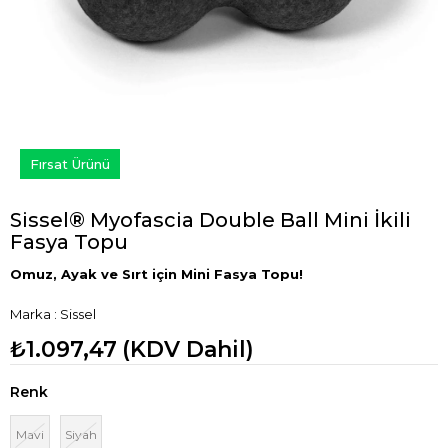
Fırsat Ürünü
Sissel® Myofascia Double Ball Mini İkili
Fasya Topu
Omuz, Ayak ve Sırt için Mini Fasya Topu!
Marka
:
Sissel
₺1.097,47
(KDV Dahil)
Renk
Mavi
Siyah