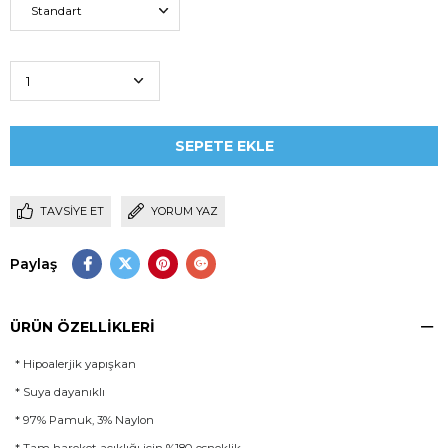
TAVSIYE ET
YORUM YAZ
Paylaş
ÜRÜN ÖZELLIKLERI
* Hipoalerjik yapışkan 
* Suya dayanıklı
* 97% Pamuk, 3% Naylon 
* Tam hareket açıklığı için %180 esneklik