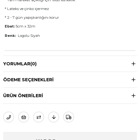
* Lateks ve çinko içermez
* 
2 - 7 gün yapışkanlığını korur
Ebat:
 5cm x 32m
Renk: 
 Logolu Siyah
YORUMLAR
(0)
ÖDEME SEÇENEKLERI
ÜRÜN ÖNERILERI