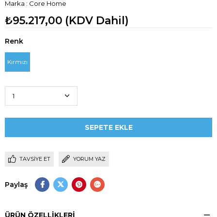
Marka
:
Core Home
₺95.217,00
(KDV Dahil)
Renk
Kırmızı
TAVSIYE ET
YORUM YAZ
Paylaş
ÜRÜN ÖZELLIKLERI