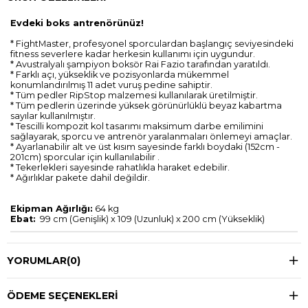
Evdeki boks antrenörünüz!
* FightMaster, profesyonel sporculardan başlangıç seviyesindeki
fitness severlere kadar herkesin kullanımı için uygundur.
* Avustralyalı şampiyon boksör Rai Fazio tarafından yaratıldı.
* Farklı açı, yükseklik ve pozisyonlarda mükemmel
konumlandırılmış 11 adet vuruş pedine sahiptir.
* Tüm pedler RipStop malzemesi kullanılarak üretilmiştir.
* Tüm pedlerin üzerinde yüksek görünürlüklü beyaz kabartma
sayılar kullanılmıştır.
* Tescilli kompozit kol tasarımı maksimum darbe emilimini
sağlayarak, sporcu ve antrenör yaralanmaları önlemeyi amaçlar.
* Ayarlanabilir alt ve üst kısım sayesinde farklı boydaki (152cm -
201cm) sporcular için kullanılabilir .
* Tekerlekleri sayesinde rahatlıkla haraket edebilir.
* Ağırlıklar pakete dahil değildir.
Ekipman Ağırlığı:
64 kg
Ebat:
99 cm (Genişlik) x 109 (Uzunluk) x 200 cm (Yükseklik)
YORUMLAR
(0)
ÖDEME SEÇENEKLERI