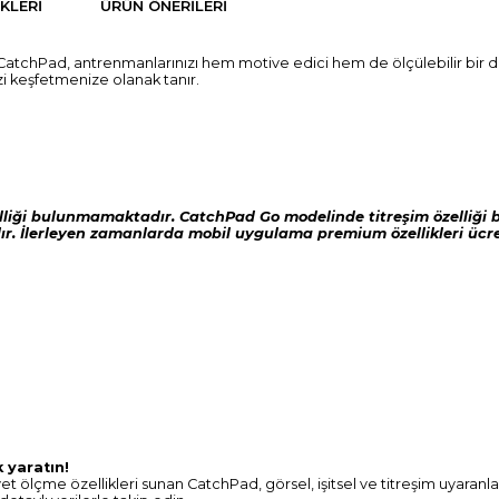
KLERI
ÜRÜN ÖNERILERI
en CatchPad, antrenmanlarınızı hem motive edici hem de ölçülebilir bir d
izi keşfetmenize olanak tanır.
liği bulunmamaktadır. CatchPad Go modelinde titreşim özelliğ
ır.
İlerleyen zamanlarda mobil uygulama premium özellikleri ücretl
k yaratın!
ölçme özellikleri sunan CatchPad, görsel, işitsel ve titreşim uyaranlar