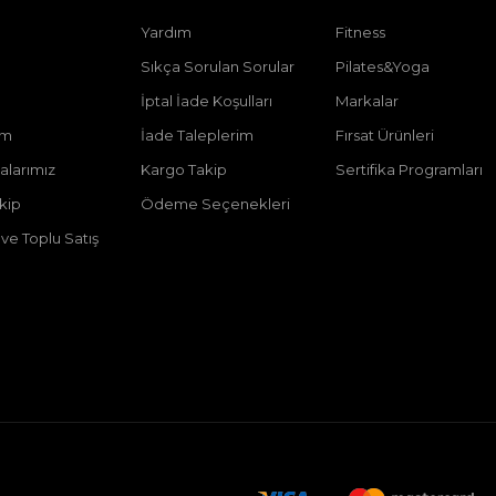
Yardım
Fitness
Sıkça Sorulan Sorular
Pilates&Yoga
İptal İade Koşulları
Markalar
im
İade Taleplerim
Fırsat Ürünleri
larımız
Kargo Takip
Sertifika Programları
akip
Ödeme Seçenekleri
ve Toplu Satış