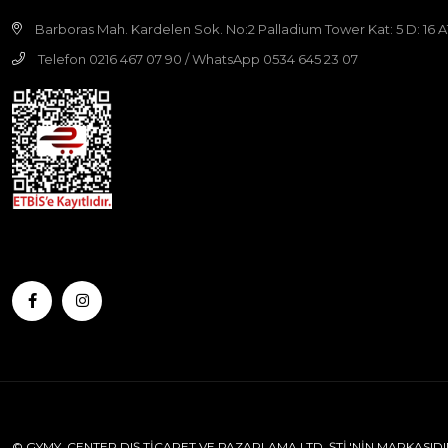
Barboras Mah. Kardelen Sok. No:2 Palladium Tower Kat: 5 D: 16
Telefon 0216 467 07 90 / WhatsApp 0534 645 23 07
© GYMY, CENTER DIŞ TİCARET VE PAZARLAMA LTD. ŞTİ.'NİN MARKASIDI