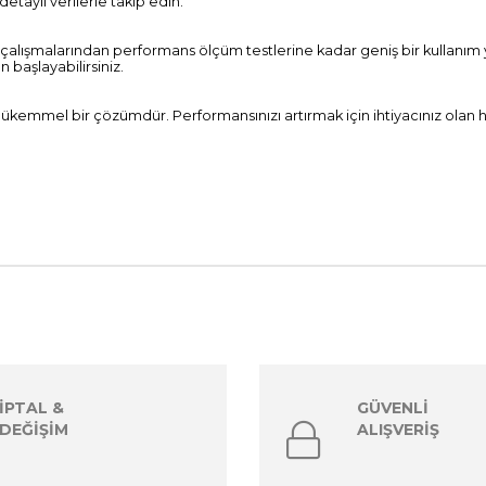
detaylı verilerle takip edin.
çalışmalarından performans ölçüm testlerine kadar geniş bir kullanım y
başlayabilirsiniz.
mükemmel bir çözümdür. Performansınızı artırmak için ihtiyacınız olan he
İPTAL &
GÜVENLİ
DEĞİŞİM
ALIŞVERİŞ