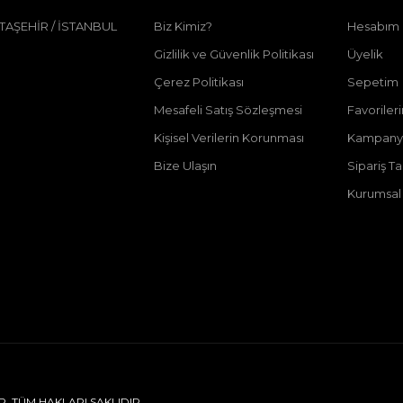
 ATAŞEHİR / İSTANBUL
Biz Kimiz?
Hesabım
Gizlilik ve Güvenlik Politikası
Üyelik
Çerez Politikası
Sepetim
Mesafeli Satış Sözleşmesi
Favoriler
Kişisel Verilerin Korunması
Kampanya
Bize Ulaşın
Sipariş T
Kurumsal 
R. TÜM HAKLARI SAKLIDIR.