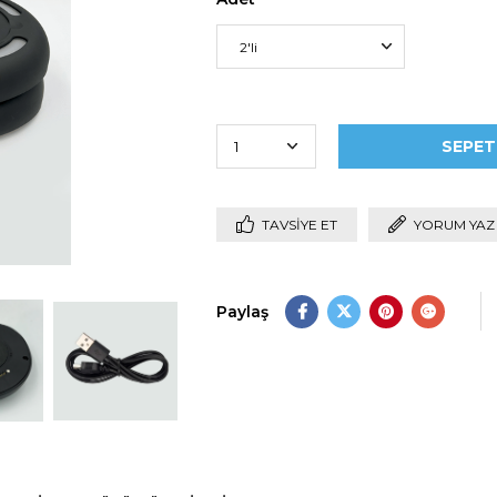
TAVSIYE ET
YORUM YAZ
Paylaş