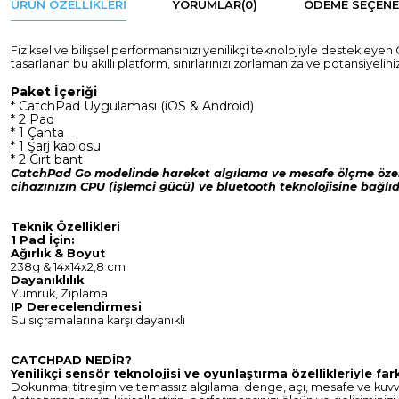
ÜRÜN ÖZELLIKLERI
YORUMLAR
(0)
ÖDEME SEÇENE
Fiziksel ve bilişsel performansınızı yenilikçi teknolojiyle destekley
tasarlanan bu akıllı platform, sınırlarınızı zorlamanıza ve potansiyelin
Paket İçeriği
* CatchPad Uygulaması (iOS & Android)
* 2 Pad
* 1 Çanta
* 1 Şarj kablosu
* 2 Cırt bant
CatchPad Go modelinde hareket algılama ve mesafe ölçme özel
cihazınızın CPU (işlemci gücü) ve bluetooth teknolojisine bağlıd
Teknik Özellikleri
1 Pad İçin:
Ağırlık & Boyut
238g & 14x14x2,8 cm
Dayanıklılık
Yumruk, Zıplama
IP Derecelendirmesi
Su sıçramalarına karşı dayanıklı
CATCHPAD NEDİR?
Yenilikçi sensör teknolojisi ve oyunlaştırma özellikleriyle far
Dokunma, titreşim ve temassız algılama; denge, açı, mesafe ve kuvvet 