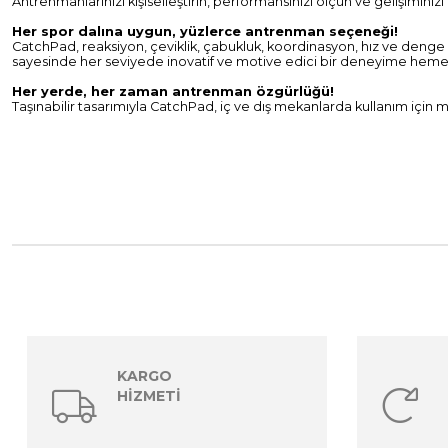
Antrenmanlarınızı kişiselleştirin, performansınızı ölçün ve gelişiminizi 
Her spor dalına uygun, yüzlerce antrenman seçeneği!
CatchPad, reaksiyon, çeviklik, çabukluk, koordinasyon, hız ve denge 
sayesinde her seviyede inovatif ve motive edici bir deneyime hemen 
Her yerde, her zaman antrenman özgürlüğü!
Taşınabilir tasarımıyla CatchPad, iç ve dış mekanlarda kullanım için 
KARGO
HİZMETİ