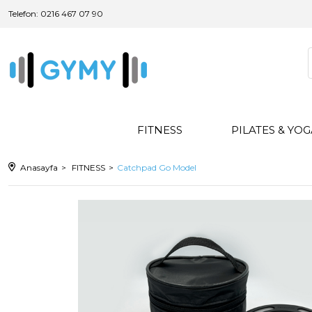
Telefon: 0216 467 07 90
FITNESS
PILATES & YO
Anasayfa
FITNESS
Catchpad Go Model